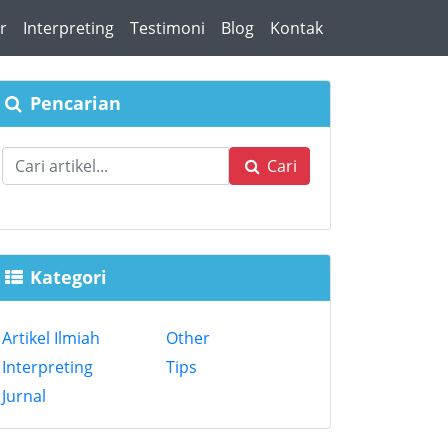
r
Interpreting
Testimoni
Blog
Kontak
Pencarian
Cari
Kategori
Artikel Ilmiah
Other
Interpreting
Tips
Jurnal