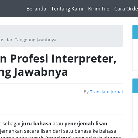
(current)
Beranda
Tentang Kami
Kirim File
Cara Orde
ugas dan Tanggung Jawabnya
 Profesi Interpreter,
ng Jawabnya
By
Translate Jurnal
ut sebagai
juru bahasa
atau
penerjemah lisan
,
emahkan secara lisan dari satu bahasa ke bahasa