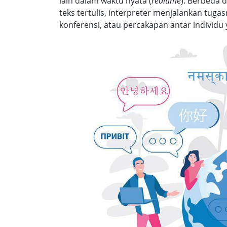
lain dalam waktu nyata (
realtime
). Berbeda 
teks tertulis, interpreter menjalankan tuga
konferensi, atau percakapan antar individu