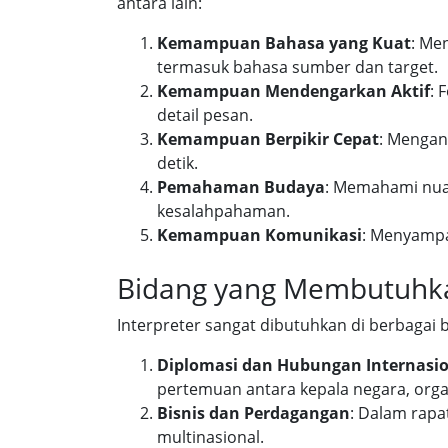
antara lain:
Kemampuan Bahasa yang Kuat
: Me
termasuk bahasa sumber dan target.
Kemampuan Mendengarkan Aktif
: 
detail pesan.
Kemampuan Berpikir Cepat
: Mengan
detik.
Pemahaman Budaya
: Memahami nua
kesalahpahaman.
Kemampuan Komunikasi
: Menyampa
Bidang yang Membutuhkan
Interpreter sangat dibutuhkan di berbagai 
Diplomasi dan Hubungan Internasi
pertemuan antara kepala negara, organ
Bisnis dan Perdagangan
: Dalam rapa
multinasional.